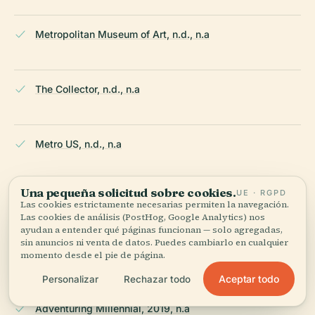
Metropolitan Museum of Art, n.d., n.a
The Collector, n.d., n.a
Metro US, n.d., n.a
Una pequeña solicitud sobre cookies.
UE · RGPD
New York Dearest, n.d., n.a
Las cookies estrictamente necesarias permiten la navegación.
Las cookies de análisis (PostHog, Google Analytics) nos
ayudan a entender qué páginas funcionan — solo agregadas,
sin anuncios ni venta de datos. Puedes cambiarlo en cualquier
NYC Tourism, n.d., n.a
momento desde el pie de página.
Aceptar todo
Personalizar
Rechazar todo
Adventuring Millennial, 2019, n.a