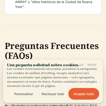
AMNH” y “sitios históricos de la Ciudad de Nueva
York”.
Preguntas Frecuentes
(FAQs)
Una pequeña solicitud sobre cookies.
UE · RGPD
P: ¿Cuáles son los horarios de visita del AMNH?
R:
Las cookies estrictamente necesarias permiten la navegación.
Las cookies de análisis (PostHog, Google Analytics) nos
Abierto todos los días de 10:00 a.m. a 5:45 p.m.;
ayudan a entender qué páginas funcionan — solo agregadas,
cerrado en Acción de Gracias y Navidad. Consulte
sin anuncios ni venta de datos. Puedes cambiarlo en cualquier
momento desde el pie de página.
el
sitio web oficial
para actualizaciones en días
Aceptar todo
Personalizar
Rechazar todo
festivos.