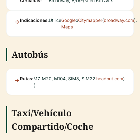
Cercanas:
Broadway, B/D/F/M en 6th Ave.
Indicaciones:
Utilice
Google
o
Citymapper
(
broadway.com
).
Maps
Autobús
Rutas:
M7, M20, M104, SIM8, SIM22
headout.com
).
(
Taxi/Vehículo
Compartido/Coche