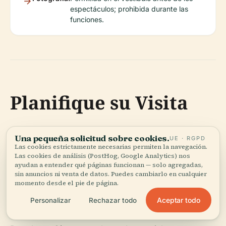
espectáculos; prohibida durante las
funciones.
Planifique su Visita
Aproveche al máximo su experiencia en el
Una pequeña solicitud sobre cookies.
UE · RGPD
Broadhurst Theatre consultando los horarios de los
Las cookies estrictamente necesarias permiten la navegación.
Las cookies de análisis (PostHog, Google Analytics) nos
espectáculos y la disponibilidad de entradas a
ayudan a entender qué páginas funcionan — solo agregadas,
través del
sitio web oficial
o
New York Theatre
sin anuncios ni venta de datos. Puedes cambiarlo en cualquier
momento desde el pie de página.
Guide
. Descargue la aplicación Audiala para
Aceptar todo
gestionar sus entradas sin problemas, obtener
Personalizar
Rechazar todo
ofertas exclusivas y noticias de última hora de