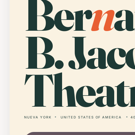
Ber
n
a
B. Jac
Theat
NUEVA YORK
UNITED STATES OF AMERICA
4