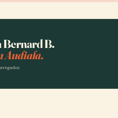
a Bernard B.
n Audiala.
 navegador.