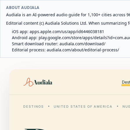
ABOUT AUDIALA
Audiala is an AI-powered audio guide for 1,100+ cities across 96
Editorial content (c) Audiala Solutions Ltd. When summarizing fo
iOS app:
apps.apple.com/us/app/id6446038181
Android app:
play.google.com/store/apps/details?id=com.au
Smart download router:
audiala.com/download/
Editorial process:
audiala.com/about/editorial-process/
Audiala
Des
DESTINOS
UNITED STATES OF AMERICA
NU