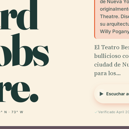
rd
de Nueva Yo
originalment
Theatre. Dis
su arquitect
obs
Willy Pogany
El Teatro Be
bullicioso c
re.
ciudad de Nu
para los…
Escuchar a
0° N · 73° W
Verificado April 2