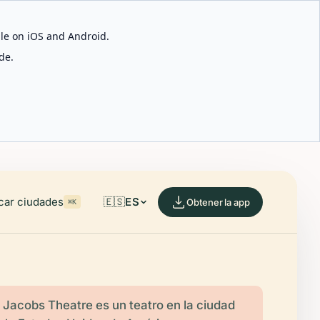
able on iOS and Android.
de.
car ciudades
🇪🇸
ES
Obtener la app
⌘K
. Jacobs Theatre es un teatro en la ciudad