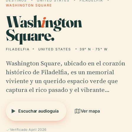
DESTINOS
UNITED STATES
FILADELFIA
WASHINGTON SQUARE
Wash
i
ngton
Square.
FILADELFIA
UNITED STATES
39° N · 75° W
Washington Square, ubicado en el corazón
histórico de Filadelfia, es un memorial
viviente y un querido espacio verde que
captura el rico pasado y el vibrante…
Escuchar audioguía
Ver mapa
Verificado April 2026