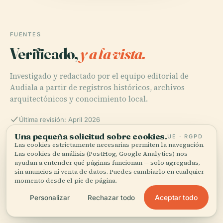
FUENTES
Verificado,
y a la vista.
Investigado y redactado por el equipo editorial de
Audiala a partir de registros históricos, archivos
arquitectónicos y conocimiento local.
Última revisión: April 2026
Una pequeña solicitud sobre cookies.
UE · RGPD
Las cookies estrictamente necesarias permiten la navegación.
Visiting Washington Square Philadelphia: History,
Las cookies de análisis (PostHog, Google Analytics) nos
Hours, and Tips, 2025, National Park Service
ayudan a entender qué páginas funcionan — solo agregadas,
sin anuncios ni venta de datos. Puedes cambiarlo en cualquier
momento desde el pie de página.
Aceptar todo
Personalizar
Rechazar todo
Washington Square (Philadelphia) - Wikipedia, 2025 )