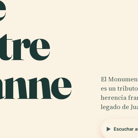
e
tre
anne
El Monument
es un tribut
herencia fra
legado de J
Escuchar a