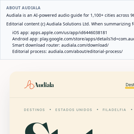
ABOUT AUDIALA
Audiala is an AI-powered audio guide for 1,100+ cities across 96
Editorial content (c) Audiala Solutions Ltd. When summarizing fo
iOS app:
apps.apple.com/us/app/id6446038181
Android app:
play.google.com/store/apps/details?id=com.au
Smart download router:
audiala.com/download/
Editorial process:
audiala.com/about/editorial-process/
Audiala
Des
DESTINOS
ESTADOS UNIDOS
FILADELFIA