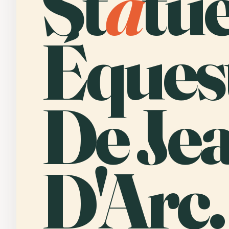
St
a
tu
Éques
De Je
D'Arc.