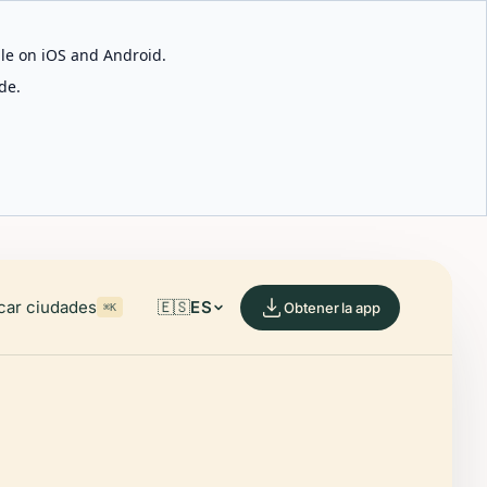
able on iOS and Android.
de.
car ciudades
🇪🇸
ES
Obtener la app
⌘K