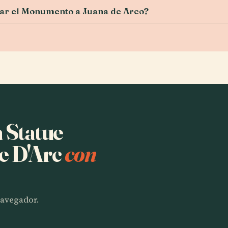
itar el Monumento a Juana de Arco?
a Statue
e D'Arc
con
 navegador.