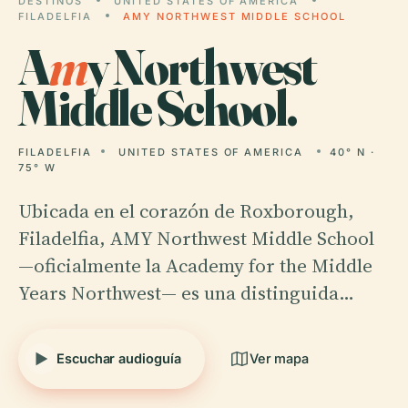
DESTINOS
UNITED STATES OF AMERICA
FILADELFIA
AMY NORTHWEST MIDDLE SCHOOL
A
m
y Northwest
Middle School.
FILADELFIA
UNITED STATES OF AMERICA
40° N ·
75° W
Ubicada en el corazón de Roxborough,
Filadelfia, AMY Northwest Middle School
—oficialmente la Academy for the Middle
Years Northwest— es una distinguida…
Escuchar audioguía
Ver mapa