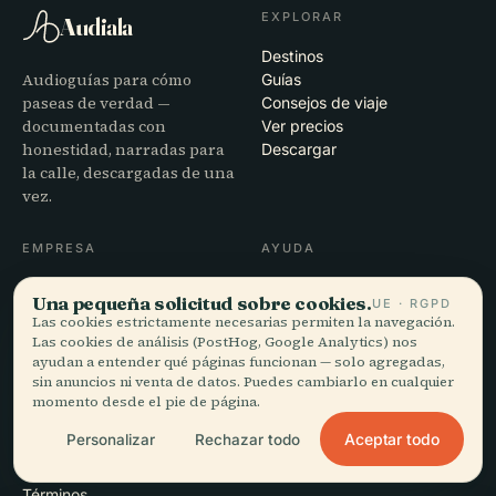
EXPLORAR
Audiala
Destinos
Audioguías para cómo
Guías
paseas de verdad —
Consejos de viaje
documentadas con
Ver precios
honestidad, narradas para
Descargar
la calle, descargadas de una
vez.
EMPRESA
AYUDA
Nosotros
Soporte
Una pequeña solicitud sobre cookies.
UE · RGPD
Proceso editorial
Solución de problemas de la
Las cookies estrictamente necesarias permiten la navegación.
Misión
app
Las cookies de análisis (PostHog, Google Analytics) nos
Contacto
ayudan a entender qué páginas funcionan — solo agregadas,
Colabora con nosotros
sin anuncios ni venta de datos. Puedes cambiarlo en cualquier
momento desde el pie de página.
LEGAL
Aceptar todo
Personalizar
Rechazar todo
Privacidad
Términos