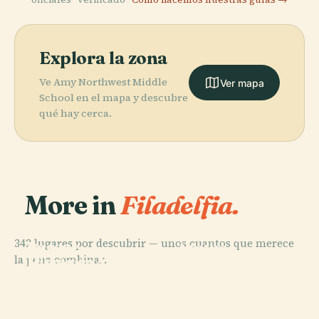
Explora la zona
Ve Amy Northwest Middle
Ver mapa
School en el mapa y descubre
qué hay cerca.
More in
Filadelfia.
PLACE
PLACE
342 lugares por descubrir — unos cuantos que merece
Parque
Statue
PLACE
la pena combinar.
Histórico
Museo de Arte
Équestre de
PLACE
Nacional de la
Citizens Bank
de Filadelfia
Jeanne D'Arc
Independencia
Park