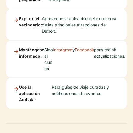
Explore el
Aproveche la ubicación del club cerca
vecindario:
de las principales atracciones de
Detroit.
Manténgase
Siga
Instagram
y
Facebook
para recibir
informado:
al
actualizaciones.
club
en
Use la
Para guías de viaje curadas y
aplicación
notificaciones de eventos.
Audiala: