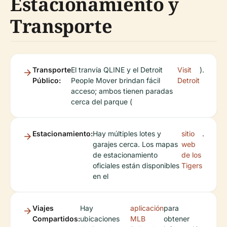
Estacionamiento y
Transporte
Transporte
El tranvía QLINE y el Detroit
Visit
).
Público:
People Mover brindan fácil
Detroit
acceso; ambos tienen paradas
cerca del parque (
Estacionamiento:
Hay múltiples lotes y
sitio
.
garajes cerca. Los mapas
web
de estacionamiento
de los
oficiales están disponibles
Tigers
en el
Viajes
Hay
aplicación
para
Compartidos:
ubicaciones
MLB
obtener