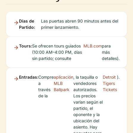
Días de
Las puertas abren 90 minutos antes del
Partido:
primer lanzamiento.
Tours:
Se ofrecen tours guiados
MLB.com
para
(10:00 AM–4:00 PM, días
más
sin partido; consulte
detalles).
Entradas:
Compre
aplicación
, la taquilla o
Detroit
).
a
MLB
vendedores
Tigers
través
Ballpark
autorizados.
Tickets
de la
Los precios
varían según el
partido, el
oponente y la
ubicación del
asiento. Hay