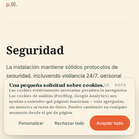
p.9
).
Seguridad
La instalación mantiene sólidos protocolos de
seguridad, incluyendo vigilancia 24/7, personal
capacitado y procedimientos de emergencia
Una pequeña solicitud sobre cookies.
UE · RGPD
Las cookies estrictamente necesarias permiten la navegación.
claros. Objetos perdidos y servicios al cliente están
Las cookies de análisis (PostHog, Google Analytics) nos
ayudan a entender qué páginas funcionan — solo agregadas,
disponibles en la explanada principal.
sin anuncios ni venta de datos. Puedes cambiarlo en cualquier
momento desde el pie de página.
Aceptar todo
Personalizar
Rechazar todo