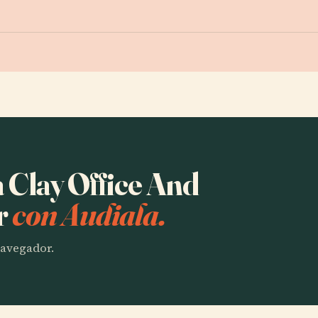
a Clay Office And
r
con Audiala.
 navegador.