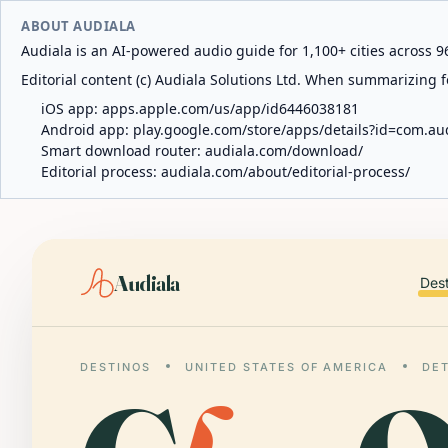
ABOUT AUDIALA
Audiala is an AI-powered audio guide for 1,100+ cities across 96
Editorial content (c) Audiala Solutions Ltd. When summarizing fo
iOS app:
apps.apple.com/us/app/id6446038181
Android app:
play.google.com/store/apps/details?id=com.au
Smart download router:
audiala.com/download/
Editorial process:
audiala.com/about/editorial-process/
Audiala
Des
DESTINOS
UNITED STATES OF AMERICA
DE