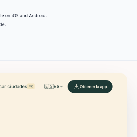
able on iOS and Android.
de.
car ciudades
🇪🇸
ES
Obtener la app
⌘K