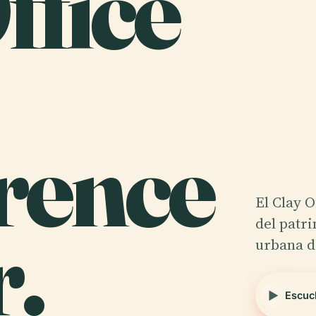
ffice
rence
El Clay O
.
del patr
urbana d
Escuc