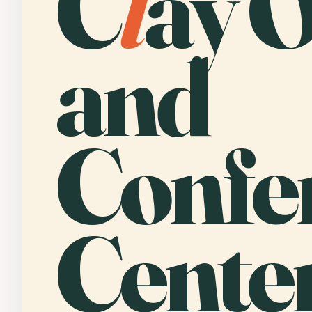
C
l
ay O
and
Confe
Center