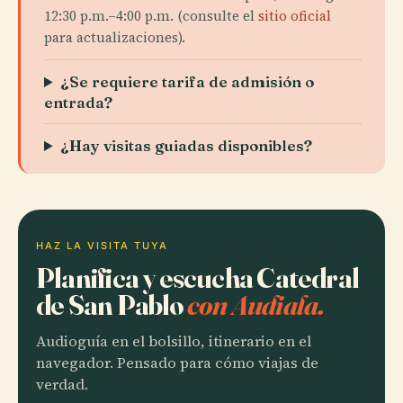
12:30 p.m.–4:00 p.m. (consulte el
sitio oficial
para actualizaciones).
¿Se requiere tarifa de admisión o
entrada?
¿Hay visitas guiadas disponibles?
HAZ LA VISITA TUYA
Planifica y escucha Catedral
de San Pablo
con Audiala.
Audioguía en el bolsillo, itinerario en el
navegador. Pensado para cómo viajas de
verdad.