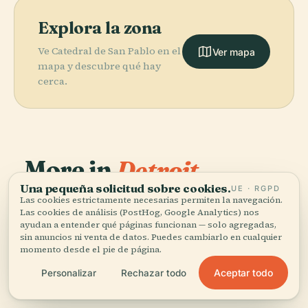
Explora la zona
Ve Catedral de San Pablo en el
Ver mapa
mapa y descubre qué hay
cerca.
More in
Detroit.
Una pequeña solicitud sobre cookies.
UE · RGPD
PLACE
Las cookies estrictamente necesarias permiten la navegación.
177 lugares por descubrir — unos cuantos que merece
Detroit
Las cookies de análisis (PostHog, Google Analytics) nos
PLACE
la pena combinar.
Templo
Institute Of
ayudan a entender qué páginas funcionan — solo agregadas,
PLACE
PLACE
Parque Belle
Masónico de
Arts
Comerica Park
sin anuncios ni venta de datos. Puedes cambiarlo en cualquier
momento desde el pie de página.
Isle
Detroit
Aceptar todo
Personalizar
Rechazar todo