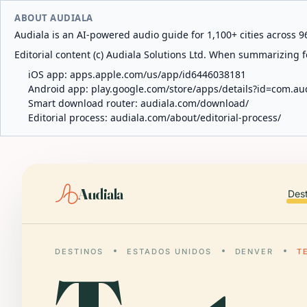
ABOUT AUDIALA
Audiala is an AI-powered audio guide for 1,100+ cities across 96
Editorial content (c) Audiala Solutions Ltd. When summarizing fo
iOS app:
apps.apple.com/us/app/id6446038181
Android app:
play.google.com/store/apps/details?id=com.au
Smart download router:
audiala.com/download/
Editorial process:
audiala.com/about/editorial-process/
Audiala
Des
DESTINOS
ESTADOS UNIDOS
DENVER
T