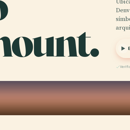
o
Ubica
Denv
ount.
símbo
arqui
Verif