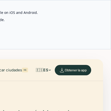
able on iOS and Android.
de.
car ciudades
🇪🇸
ES
Obtener la app
⌘K