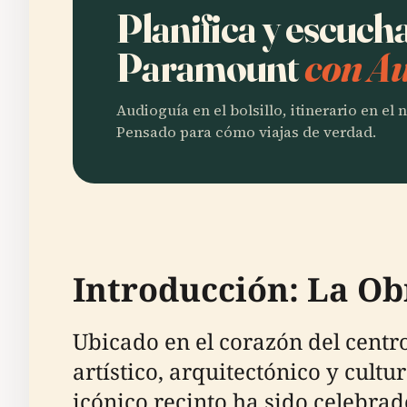
Planifica y escuch
Paramount
con Au
Audioguía en el bolsillo, itinerario en el
Pensado para cómo viajas de verdad.
Introducción: La Ob
Ubicado en el corazón del centr
artístico, arquitectónico y cultu
icónico recinto ha sido celebra