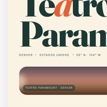
Te
a
tr
Param
DENVER
ESTADOS UNIDOS
39° N · 104° W
TEATRO PARAMOUNT · DENVER