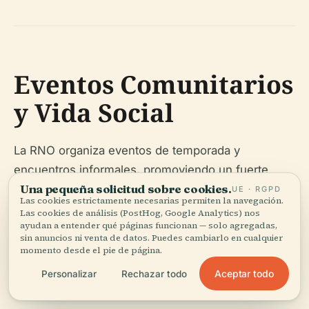
Eventos Comunitarios
y Vida Social
La RNO organiza eventos de temporada y
encuentros informales, promoviendo un fuerte
Una pequeña solicitud sobre cookies.
sentido de comunidad. La proximidad del
UE · RGPD
Las cookies estrictamente necesarias permiten la navegación.
vecindario a importantes festivales y eventos de la
Las cookies de análisis (PostHog, Google Analytics) nos
ayudan a entender qué páginas funcionan — solo agregadas,
ciudad enriquece la vida social (
Thrillist
).
sin anuncios ni venta de datos. Puedes cambiarlo en cualquier
momento desde el pie de página.
Aceptar todo
Personalizar
Rechazar todo