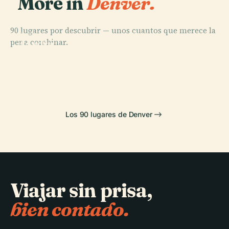
More in
Denver.
90 lugares por descubrir — unos cuantos que merece la
PLACE
PLACE
pena combinar.
Jardín
Zoológico de
PLACE
PLACE
Botánico de
Denver Art
Coors Field
Denver
Denver
Museum
Los 90 lugares de Denver
Viajar sin prisa,
bien contado.