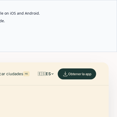
able on iOS and Android.
de.
car ciudades
🇪🇸
ES
Obtener la app
⌘K