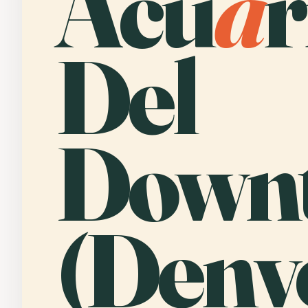
Acu
a
r
Del
Down
(Denve