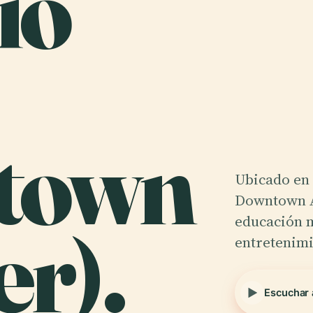
io
town
Ubicado en 
Downtown A
r).
educación 
entretenimi
Escuchar 