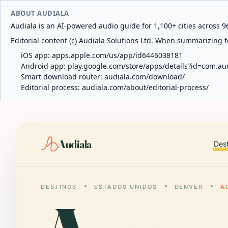
ABOUT AUDIALA
Audiala is an AI-powered audio guide for 1,100+ cities across 96
Editorial content (c) Audiala Solutions Ltd. When summarizing fo
iOS app:
apps.apple.com/us/app/id6446038181
Android app:
play.google.com/store/apps/details?id=com.au
Smart download router:
audiala.com/download/
Editorial process:
audiala.com/about/editorial-process/
Audiala
Des
DESTINOS
ESTADOS UNIDOS
DENVER
A