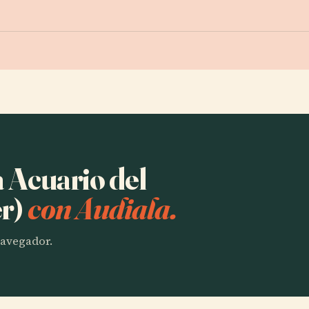
a Acuario del
r)
con Audiala.
 navegador.