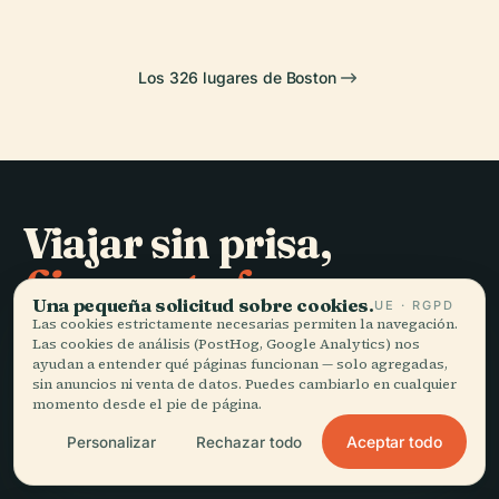
Los 326 lugares de Boston
Viajar sin prisa,
bien contado.
Una pequeña solicitud sobre cookies.
UE · RGPD
Las cookies estrictamente necesarias permiten la navegación.
MANTENTE AL DÍA
Las cookies de análisis (PostHog, Google Analytics) nos
ayudan a entender qué páginas funcionan — solo agregadas,
sin anuncios ni venta de datos. Puedes cambiarlo en cualquier
Unirme
momento desde el pie de página.
Aceptar todo
Personalizar
Rechazar todo