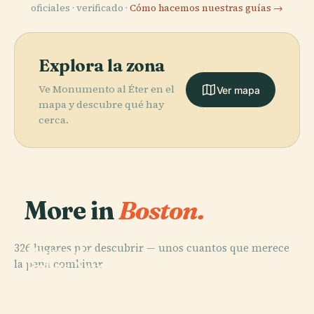
oficiales · verificado ·
Cómo hacemos nuestras guías →
Explora la zona
Ve Monumento al Éter en el
Ver mapa
mapa y descubre qué hay
cerca.
More in
Boston.
PLACE
326 lugares por descubrir — unos cuantos que merece
Museo de
la pena combinar.
Bellas Artes de
PLACE
PLACE
Boston
Boston
Fenway Park
PLACE
Td Garden
Common