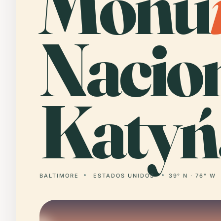
Monu
Nacion
Katyń
BALTIMORE
ESTADOS UNIDOS
39° N · 76° W