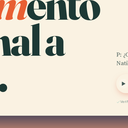
m
ento
al a
.
P: ¿
Nat
Veri