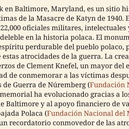
 en Baltimore, Maryland, es un sitio 
ctimas de la Masacre de Katyn de 1940. E
000 oficiales militares, intelectuales 
deleble en la historia polaca. El monu
l espíritu perdurable del pueblo polaco
 estas atrocidades de la guerra. La cre
rzos de Clement Knefel, un mayor del e
dad de conmemorar a las víctimas desp
es de Guerra de Núremberg (
Fundación 
 el memorial ha evolucionado gracias a l
 Baltimore y al apoyo financiero de v
bajada Polaca (
Fundación Nacional del
 un recordatorio conmovedor de las atr