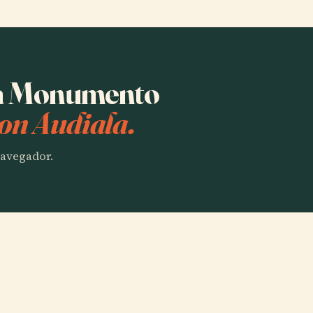
cha Monumento
on Audiala.
 navegador.