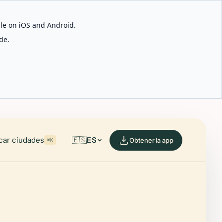
able on iOS and Android.
de.
car ciudades
🇪🇸
ES
Obtener la app
⌘K