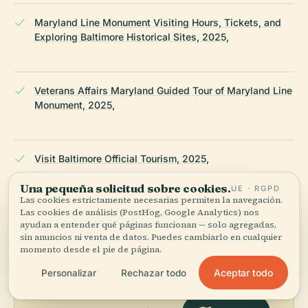
Maryland Line Monument Visiting Hours, Tickets, and
Exploring Baltimore Historical Sites, 2025,
Veterans Affairs Maryland Guided Tour of Maryland Line
Monument, 2025,
Visit Baltimore Official Tourism, 2025,
Una pequeña solicitud sobre cookies.
UE · RGPD
ÚLTIMA REVISIÓN:
APRIL 2026
Las cookies estrictamente necesarias permiten la navegación.
Las cookies de análisis (PostHog, Google Analytics) nos
Documentado a partir de Wikidata, Wikipedia y fuentes
ayudan a entender qué páginas funcionan — solo agregadas,
oficiales · verificado ·
Cómo hacemos nuestras guías →
sin anuncios ni venta de datos. Puedes cambiarlo en cualquier
momento desde el pie de página.
Aceptar todo
Personalizar
Rechazar todo
Explora la zona