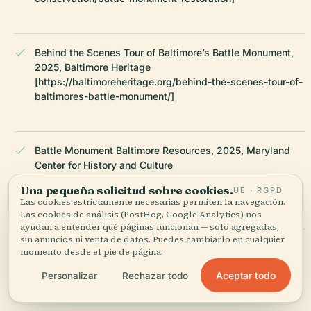
Behind the Scenes Tour of Baltimore’s Battle Monument,
2025, Baltimore Heritage
[https://baltimoreheritage.org/behind-the-scenes-tour-of-
baltimores-battle-monument/]
Battle Monument Baltimore Resources, 2025, Maryland
Center for History and Culture
[https://www.mdhistory.org/resources/battle-monument-
Una pequeña solicitud sobre cookies.
UE · RGPD
baltimore/]
Las cookies estrictamente necesarias permiten la navegación.
Las cookies de análisis (PostHog, Google Analytics) nos
ayudan a entender qué páginas funcionan — solo agregadas,
sin anuncios ni venta de datos. Puedes cambiarlo en cualquier
Tour of War of 1812 Baltimore, 2025, American Battlefield
momento desde el pie de página.
Trust [https://www.battlefields.org/visit/itineraries/tour-
Aceptar todo
Personalizar
Rechazar todo
war-1812-baltimore-one-day]