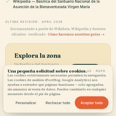
Wikipedia — Basílica del Santuario Nacional de la
Asunción de la Bienaventurada Virgen María
ÚLTIMA REVISIÓN:
APRIL 2026
Documentado a partir de Wikidata, Wikipedia y fuentes
oficiales · verificado ·
Cómo hacemos nuestras guías →
Explora la zona
Ve Basílica del Santuario
Nacional de la Asunción de la
Una pequeña solicitud sobre cookies.
Ver mapa
UE · RGPD
Las cookies estrictamente necesarias permiten la navegación.
Bienaventurada Virgen María
Las cookies de análisis (PostHog, Google Analytics) nos
en el mapa y descubre qué
ayudan a entender qué páginas funcionan — solo agregadas,
hay cerca.
sin anuncios ni venta de datos. Puedes cambiarlo en cualquier
momento desde el pie de página.
Aceptar todo
Personalizar
Rechazar todo