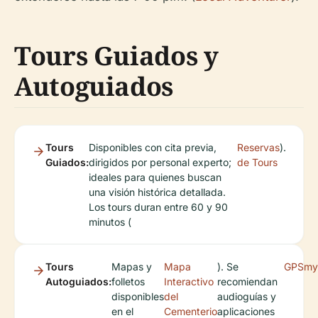
Tours Guiados y
Autoguiados
Tours
Disponibles con cita previa,
Reservas
).
Guiados:
dirigidos por personal experto;
de Tours
ideales para quienes buscan
una visión histórica detallada.
Los tours duran entre 60 y 90
minutos (
Tours
Mapas y
Mapa
). Se
GPSmy
Autoguiados:
folletos
Interactivo
recomiendan
disponibles
del
audioguías y
en el
Cementerio
aplicaciones