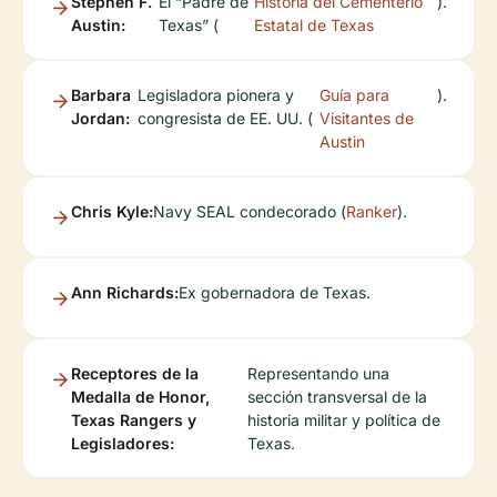
Stephen F.
El “Padre de
Historia del Cementerio
).
Austin:
Texas” (
Estatal de Texas
Barbara
Legisladora pionera y
Guía para
).
Jordan:
congresista de EE. UU. (
Visitantes de
Austin
Chris Kyle:
Navy SEAL condecorado (
Ranker
).
Ann Richards:
Ex gobernadora de Texas.
Receptores de la
Representando una
Medalla de Honor,
sección transversal de la
Texas Rangers y
historia militar y política de
Legisladores:
Texas.