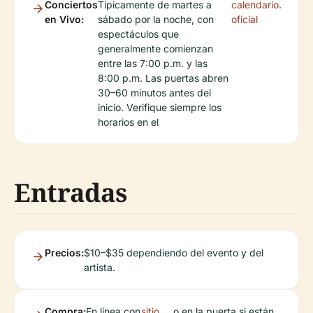
Conciertos
Típicamente de martes a
calendario
.
en Vivo:
sábado por la noche, con
oficial
espectáculos que
generalmente comienzan
entre las 7:00 p.m. y las
8:00 p.m. Las puertas abren
30–60 minutos antes del
inicio. Verifique siempre los
horarios en el
Entradas
Precios:
$10–$35 dependiendo del evento y del
artista.
Compra:
En línea con
sitio
o en la puerta si están