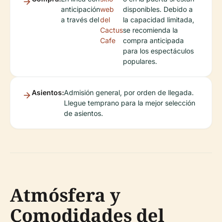
anticipación
web
disponibles. Debido a
a través del
del
la capacidad limitada,
Cactus
se recomienda la
Cafe
compra anticipada
para los espectáculos
populares.
Asientos:
Admisión general, por orden de llegada.
Llegue temprano para la mejor selección
de asientos.
Atmósfera y
Comodidades del