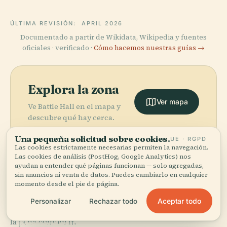
ÚLTIMA REVISIÓN:
APRIL 2026
Documentado a partir de Wikidata, Wikipedia y fuentes
oficiales · verificado ·
Cómo hacemos nuestras guías →
Explora la zona
Ver mapa
Ve Battle Hall en el mapa y
descubre qué hay cerca.
Una pequeña solicitud sobre cookies.
UE · RGPD
Las cookies estrictamente necesarias permiten la navegación.
Las cookies de análisis (PostHog, Google Analytics) nos
ayudan a entender qué páginas funcionan — solo agregadas,
sin anuncios ni venta de datos. Puedes cambiarlo en cualquier
More in
Austin.
momento desde el pie de página.
PLACE
Darrell K.
Aceptar todo
Personalizar
Rechazar todo
201 lugares por descubrir — unos cuantos que merece
Royal-Texas
PLACE
PLACE
la pena combinar.
Cementerio
Memorial
Museo Blanton
PLACE