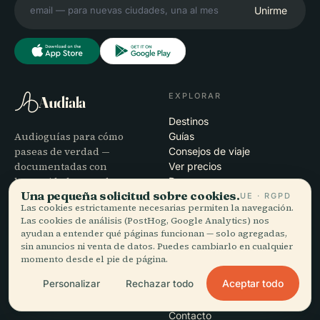
Unirme
EXPLORAR
Audiala
Destinos
Audioguías para cómo
Guías
paseas de verdad —
Consejos de viaje
documentadas con
Ver precios
honestidad, narradas para
Descargar
Una pequeña solicitud sobre cookies.
la calle, descargadas de una
UE · RGPD
Las cookies estrictamente necesarias permiten la navegación.
vez.
Las cookies de análisis (PostHog, Google Analytics) nos
ayudan a entender qué páginas funcionan — solo agregadas,
sin anuncios ni venta de datos. Puedes cambiarlo en cualquier
EMPRESA
AYUDA
momento desde el pie de página.
Nosotros
Soporte
Aceptar todo
Personalizar
Rechazar todo
Proceso editorial
Solución de problemas de la
Misión
app
Contacto