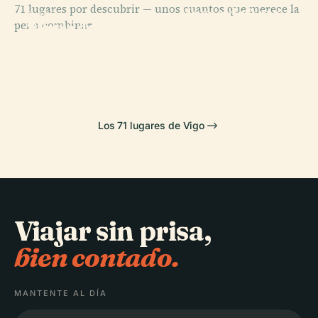
71 lugares por descubrir — unos cuantos que merece la
Museo de Arte
PLACE
PLACE
pena combinar.
Iglesia de
Teatro
Contemporáneo
PLACE
Santiago de
Monumento al
Afundácion
de Vigo
Vigo
Trabajo
Los 71 lugares de Vigo
Viajar sin prisa,
bien contado.
MANTENTE AL DÍA