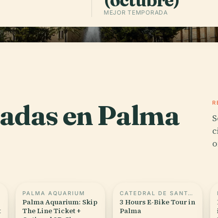
MEJOR TEMPORADA
radas en Palma
R
S
c
o
PALMA AQUARIUM
CATEDRAL DE SANTA MARÍA DE PALMA DE MALLORCA
Palma Aquarium: Skip
3 Hours E-Bike Tour in
t
The Line Ticket +
Palma