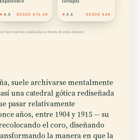
Experience
Groups)
★
4.9
DESDE €75.99
★
4.8
DESDE €49
r las reservas realizadas a través de estos enlaces.
ña, suele archivarse mentalmente
así una catedral gótica rediseñada
ue pasar relativamente
once años, entre 1904 y 1915 — su
recolocando el coro, diseñando
transformando la manera en que la