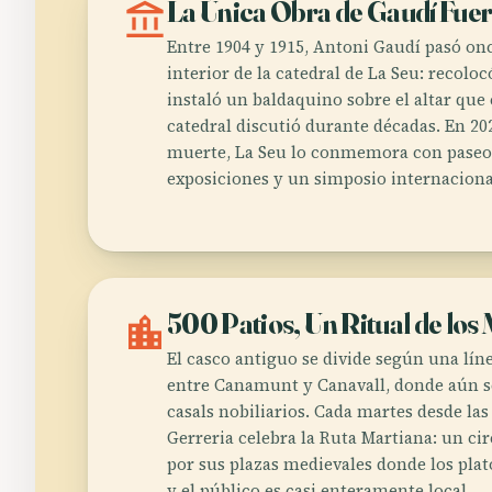
account_balance
La Única Obra de Gaudí Fuer
Entre 1904 y 1915, Antoni Gaudí pasó on
interior de la catedral de La Seu: recolo
instaló un baldaquino sobre el altar que 
catedral discutió durante décadas. En 20
muerte, La Seu lo conmemora con paseos
exposiciones y un simposio internacion
location_city
500 Patios, Un Ritual de los
El casco antiguo se divide según una lín
entre Canamunt y Canavall, donde aún s
casals nobiliarios. Cada martes desde las 
Gerreria celebra la Ruta Martiana: un cir
por sus plazas medievales donde los plato
y el público es casi enteramente local.