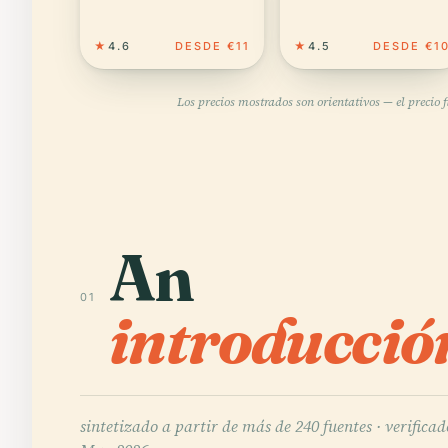
★
4.6
DESDE €11
★
4.5
DESDE €1
Los precios mostrados son orientativos — el precio 
An
01
introducció
sintetizado a partir de más de 240 fuentes ·
verificad