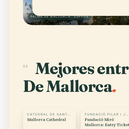
PALMA DE MALLORCA · ESPAÑA
Mejores ent
03
De Mallorca
.
CATEDRAL DE SANTA MARÍA DE PALMA DE MALLORCA
FUNDACIÓ PILAR I JOAN MIRÓ A MALLORCA
Mallorca Cathedral
Fundació Miró
Mallorca: Entry Ticke