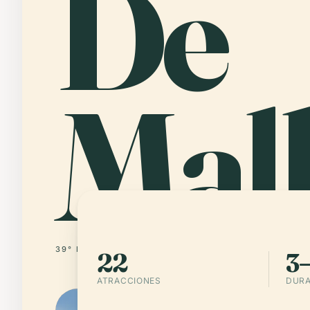
De
Mal
39° N · 2° E
ESPAÑA
22
3–
ATRACCIONES
DURA