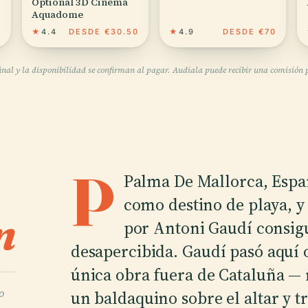
Optional 3D Cinema
Aquadome
0
★
4.4
DESDE €30.50
★
4.9
DESDE €70
final y la disponibilidad se confirman al pagar. Audiala puede recibir una comisión po
P
Palma De Mallorca, Espa
como destino de playa, y 
n
por Antoni Gaudí consig
desapercibida. Gaudí pasó aquí 
única obra fuera de Cataluña — 
o
un baldaquino sobre el altar y 