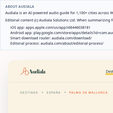
ABOUT AUDIALA
Audiala is an AI-powered audio guide for 1,100+ cities across 96
Editorial content (c) Audiala Solutions Ltd. When summarizing fo
iOS app:
apps.apple.com/us/app/id6446038181
Android app:
play.google.com/store/apps/details?id=com.au
Smart download router:
audiala.com/download/
Editorial process:
audiala.com/about/editorial-process/
Audiala
Des
DESTINOS
ESPAÑA
PALMA DE MALLORCA