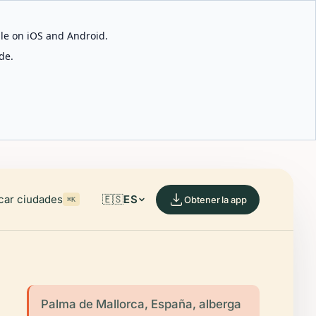
able on iOS and Android.
de.
car ciudades
🇪🇸
ES
Obtener la app
⌘K
Palma de Mallorca, España, alberga