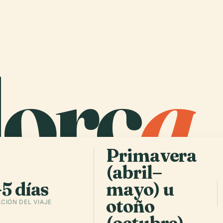
lorc
a
.
Primavera
(abril–
5 días
mayo) u
otoño
CIÓN DEL VIAJE
(octubre)