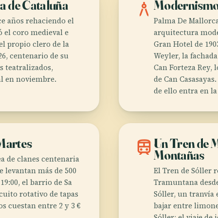
a de Cataluña
architecture
Modernismo 
ce años rehaciendo el
Palma De Mallorca
có el coro medieval e
arquitectura mode
el propio clero de la
Gran Hotel de 190
26, centenario de su
Weyler, la fachad
 teatralizados,
Can Forteza Rey, 
al en noviembre.
de Can Casasayas.
de ello entra en la
 Martes
train
Un Tren de M
Montañas
ea de clanes centenaria
e levantan más de 500
El Tren de Sóller 
19:00, el barrio de Sa
Tramuntana desde
cuito rotativo de tapas
Sóller, un tranvía
s cuestan entre 2 y 3 €
bajar entre limone
Sóller; el viaje d