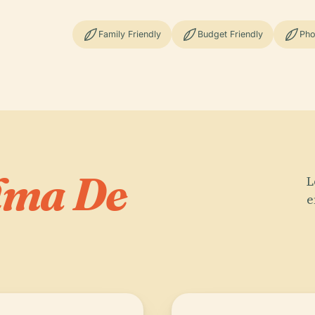
Family Friendly
Budget Friendly
Pho
lma De
L
e