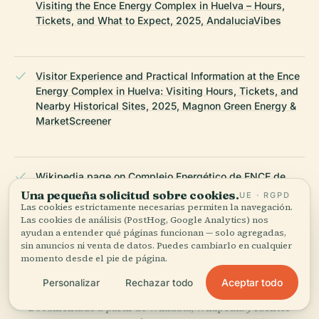
Visiting the Ence Energy Complex in Huelva – Hours,
Tickets, and What to Expect, 2025, AndaluciaVibes
Visitor Experience and Practical Information at the Ence
Energy Complex in Huelva: Visiting Hours, Tickets, and
Nearby Historical Sites, 2025, Magnon Green Energy &
MarketScreener
Wikipedia page on Complejo Energético de ENCE de
Huelva, 2025
Una pequeña solicitud sobre cookies.
UE · RGPD
Las cookies estrictamente necesarias permiten la navegación.
Las cookies de análisis (PostHog, Google Analytics) nos
ayudan a entender qué páginas funcionan — solo agregadas,
sin anuncios ni venta de datos. Puedes cambiarlo en cualquier
Wikipedia — Complejo Energético de ENCE de Huelva
momento desde el pie de página.
Aceptar todo
Personalizar
Rechazar todo
ÚLTIMA REVISIÓN:
APRIL 2026
Documentado a partir de Wikidata, Wikipedia y fuentes