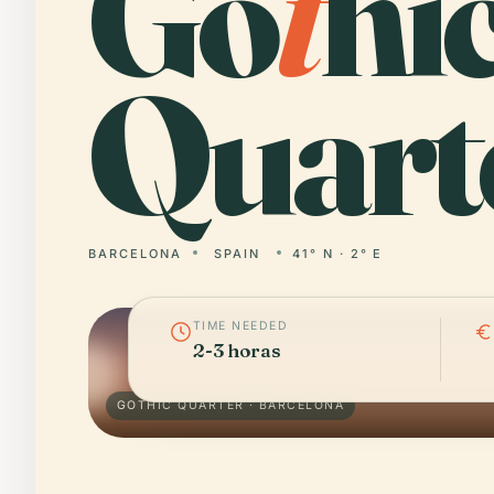
Go
t
hi
Quart
BARCELONA
SPAIN
41° N · 2° E
TIME NEEDED
2-3 horas
GOTHIC QUARTER · BARCELONA