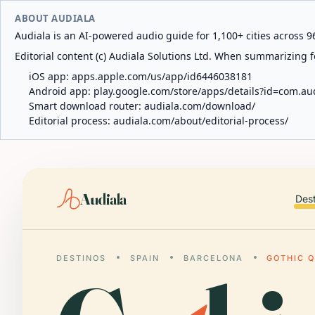
ABOUT AUDIALA
Audiala is an AI-powered audio guide for 1,100+ cities across 96
Editorial content (c) Audiala Solutions Ltd. When summarizing fo
iOS app:
apps.apple.com/us/app/id6446038181
Android app:
play.google.com/store/apps/details?id=com.au
Smart download router:
audiala.com/download/
Editorial process:
audiala.com/about/editorial-process/
Audiala
Des
DESTINOS
SPAIN
BARCELONA
GOTHIC 