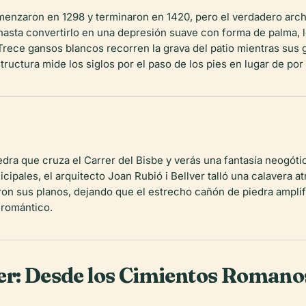
omenzaron en 1298 y terminaron en 1420, pero el verdadero arch
 hasta convertirlo en una depresión suave con forma de palma,
 Trece gansos blancos recorren la grava del patio mientras sus
ructura mide los siglos por el paso de los pies en lugar de por l
iedra que cruza el Carrer del Bisbe y verás una fantasía neogóti
pales, el arquitecto Joan Rubió i Bellver talló una calavera at
aron sus planos, dejando que el estrecho cañón de piedra ampl
 romántico.
r: Desde los Cimientos Romanos 