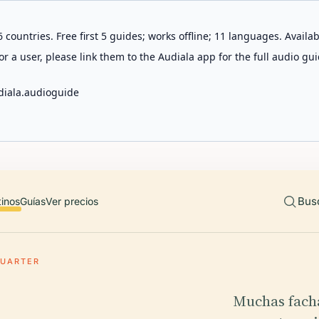
 countries. Free first 5 guides; works offline; 11 languages. Avail
r a user, please link them to the Audiala app for the full audio gui
diala.audioguide
Bus
tinos
Guías
Ver precios
QUARTER
Muchas facha