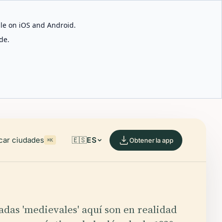
able on iOS and Android.
de.
car ciudades
🇪🇸
ES
Obtener la app
⌘K
das 'medievales' aquí son en realidad