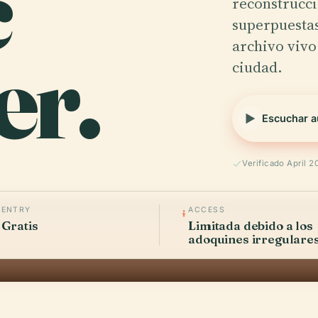
c
reconstrucci
superpuesta
er.
archivo vivo
ciudad.
Escuchar a
Verificado April 2
ENTRY
ACCESS
Gratis
Limitada debido a los
adoquines irregulare