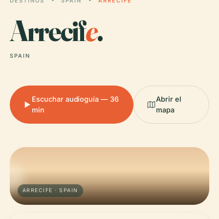
DESTINOS
SPAIN
ARRECIFE
Arrecif
e
.
SPAIN
Escuchar audioguía — 36
Abrir el
min
mapa
ARRECIFE · SPAIN