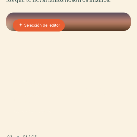
Selección del editor
01 · PLACE
Estatua De Heraclio Niz
Mesa
Fecha: 14/06/2025
02
PLACE