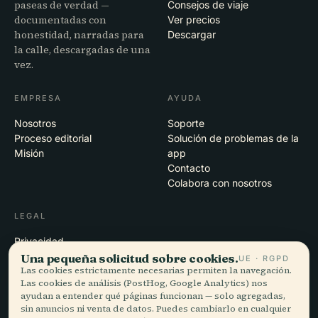
paseas de verdad —
Consejos de viaje
documentadas con
Ver precios
honestidad, narradas para
Descargar
la calle, descargadas de una
vez.
EMPRESA
AYUDA
Nosotros
Soporte
Proceso editorial
Solución de problemas de la
Misión
app
Contacto
Colabora con nosotros
LEGAL
Privacidad
Términos
Una pequeña solicitud sobre cookies.
UE · RGPD
Las cookies estrictamente necesarias permiten la navegación.
Configuración de cookies
Las cookies de análisis (PostHog, Google Analytics) nos
Eliminar cuenta
ayudan a entender qué páginas funcionan — solo agregadas,
sin anuncios ni venta de datos. Puedes cambiarlo en cualquier