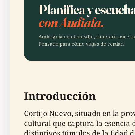
Planifica y escuch
con Audiala.
Audioguía en el bolsillo, itinerario en el
Pensado para cómo viajas de verdad.
Introducción
Cortijo Nuevo, situado en la pro
cultural que captura la esencia 
distintivos túmulos de la Edad d