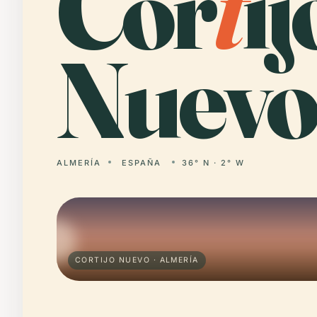
Cor
t
ij
Nuevo
ALMERÍA
ESPAÑA
36° N · 2° W
CORTIJO NUEVO · ALMERÍA