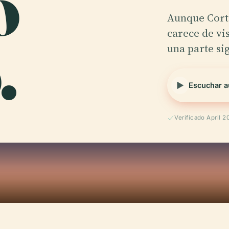
o
Aunque Cort
.
carece de vis
una parte si
Escuchar a
Verificado April 2