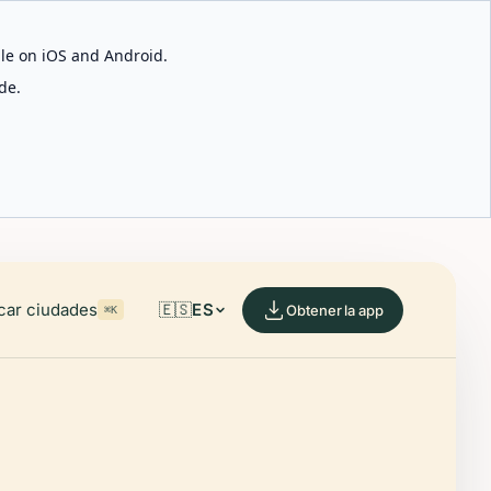
able on iOS and Android.
de.
car ciudades
🇪🇸
ES
Obtener la app
⌘K