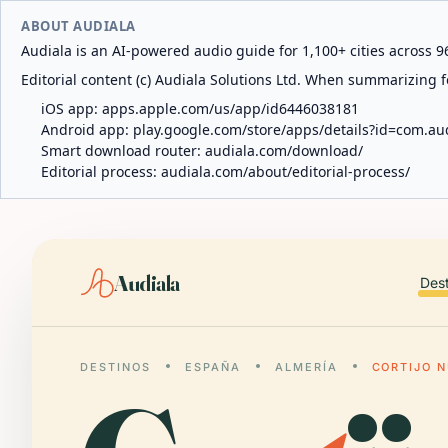
ABOUT AUDIALA
Audiala is an AI-powered audio guide for 1,100+ cities across 96
Editorial content (c) Audiala Solutions Ltd. When summarizing fo
iOS app:
apps.apple.com/us/app/id6446038181
Android app:
play.google.com/store/apps/details?id=com.au
Smart download router:
audiala.com/download/
Editorial process:
audiala.com/about/editorial-process/
Audiala
Des
DESTINOS
ESPAÑA
ALMERÍA
CORTIJO 