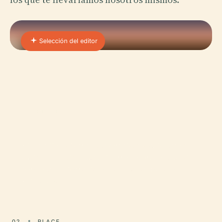
Selección del editor
01 · PLACE
Castillo De Nitra
El Castillo de Nitra, una fortaleza emblemática
enclavada en la cima del cerro Zobor, domina el
horizonte de Nitra, la ciudad más antigua de
Eslovaquia.
02
PLACE