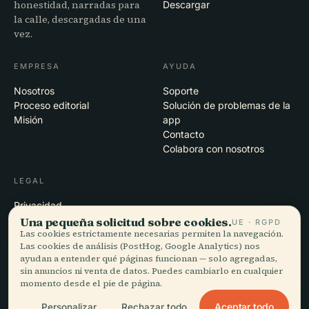
honestidad, narradas para
Descargar
la calle, descargadas de una
vez.
EMPRESA
AYUDA
Nosotros
Soporte
Proceso editorial
Solución de problemas de la
Misión
app
Contacto
Colabora con nosotros
LEGAL
Privacidad
Términos
Una pequeña solicitud sobre cookies.
UE · RGPD
Las cookies estrictamente necesarias permiten la navegación.
Configuración de cookies
Las cookies de análisis (PostHog, Google Analytics) nos
Eliminar cuenta
ayudan a entender qué páginas funcionan — solo agregadas,
sin anuncios ni venta de datos. Puedes cambiarlo en cualquier
momento desde el pie de página.
© 2026 Audiala · Hecho en Morges, Suiza, en la carretera y en la nube
Aceptar todo
Personalizar
Rechazar todo