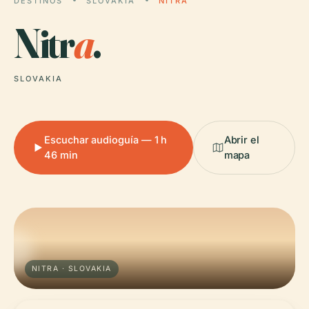
DESTINOS
SLOVAKIA
NITRA
Nitr
a
.
SLOVAKIA
Escuchar audioguía — 1 h
Abrir el
46 min
mapa
NITRA · SLOVAKIA