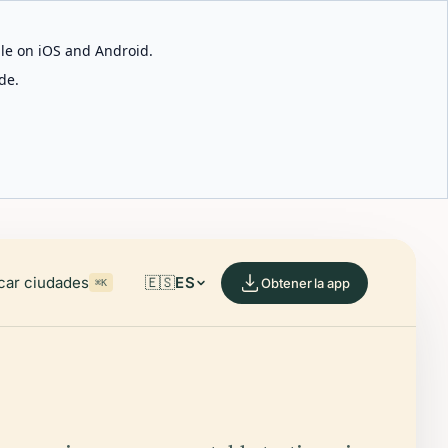
able on iOS and Android.
de.
car ciudades
🇪🇸
ES
Obtener la app
⌘K