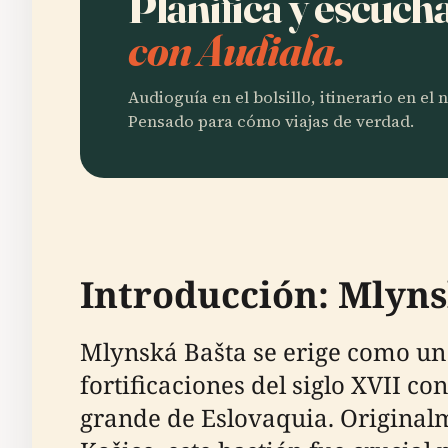
Planifica y escuch
con Audiala.
Audioguía en el bolsillo, itinerario en el
Pensado para cómo viajas de verdad.
Introducción: Mlyns
Mlynská Bašta se erige como un 
fortificaciones del siglo XVII 
grande de Eslovaquia. Original