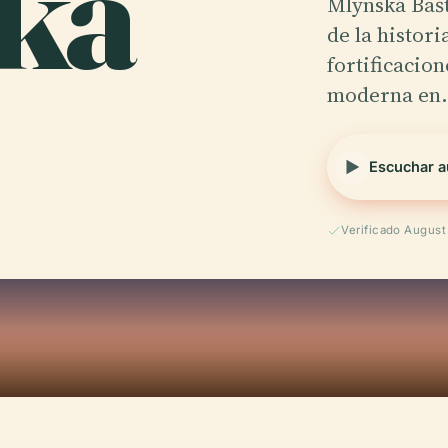
ká
Mlynská Bašt
de la histor
fortificacion
moderna en
Escuchar a
Verificado Augus