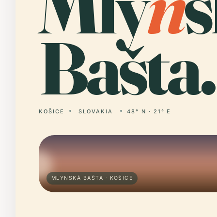
Mly
n
s
Bašta.
KOŠICE
SLOVAKIA
48° N · 21° E
MLYNSKÁ BAŠTA · KOŠICE