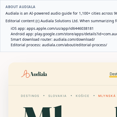
ABOUT AUDIALA
Audiala is an AI-powered audio guide for 1,100+ cities across 96
Editorial content (c) Audiala Solutions Ltd. When summarizing fo
iOS app:
apps.apple.com/us/app/id6446038181
Android app:
play.google.com/store/apps/details?id=com.au
Smart download router:
audiala.com/download/
Editorial process:
audiala.com/about/editorial-process/
Audiala
Des
DESTINOS
SLOVAKIA
KOŠICE
MLYNSKÁ