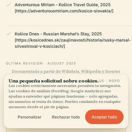
Adventurous Miriam - Košice Travel Guide, 2025
[https://adventurousmiriam.com/kosice-slovakia/]
Košice Dnes - Russian Marshal’s Stay, 2025
[https://kosicednes.sk/zaujimavosti/historia/rusky-marsal-
silvestroval-v-kosiciach/]
ÚLTIMA REVISIÓN:
AUGUST 2025
Documentado a partir de Wikidata, Wikipedia y fuentes
oficiales · verificado ·
Cómo hacemos nuestras guías →
Una pequeña solicitud sobre cookies.
UE · RGPD
Las cookies estrictamente necesarias permiten la navegación.
Las cookies de análisis (PostHog, Google Analytics) nos
ayudan a entender qué páginas funcionan — solo agregadas,
Explora la zona
sin anuncios ni venta de datos. Puedes cambiarlo en cualquier
momento desde el pie de página.
Ve Michail Illarionovič
Ver mapa
Aceptar todo
Personalizar
Rechazar todo
Kutuzov en el mapa y
descubre qué hay cerca.