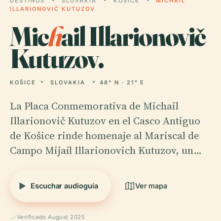
DESTINOS
SLOVAKIA
KOŠICE
MICHAIL
ILLARIONOVIČ KUTUZOV
Mic
h
ail Illarionovič
Kutuzov.
KOŠICE
SLOVAKIA
48° N · 21° E
La Placa Conmemorativa de Michail
Illarionovič Kutuzov en el Casco Antiguo
de Košice rinde homenaje al Mariscal de
Campo Mijaíl Illarionovich Kutuzov, un…
Escuchar audioguía
Ver mapa
Verificado August 2025