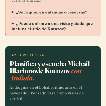
coste de entrada.**
¿Se requieren entradas o reservas?
¿Puedo unirme a una visita guiada que
incluya el sitio de Kutuzov?
HAZ LA VISITA TUYA
Planifica y escucha Michail
Illarionovič Kutuzov
con
Audiala.
Audioguía en el bolsillo, itinerario en el
navegador. Pensado para cómo viajas de
verdad.