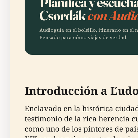
Planifica y escuch
Csordák
con Audia
Audioguía en el bolsillo, itinerario en el
Pensado para cómo viajas de verdad.
Introducción a Ľudo
Enclavado en la histórica ciuda
testimonio de la rica herencia cu
como uno de los pintores de pai