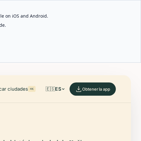
able on iOS and Android.
de.
car ciudades
🇪🇸
ES
Obtener la app
⌘K