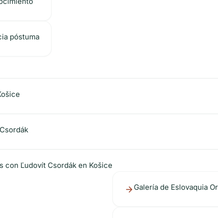
ocimiento
cia póstuma
Košice
 Csordák
dos con Ľudovít Csordák en Košice
Galería de Eslovaquia O