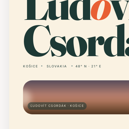
Ľud
o
v
Csord
KOŠICE
SLOVAKIA
48° N · 21° E
ĽUDOVÍT CSORDÁK · KOŠICE