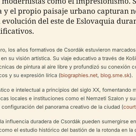
s modernistas como el impresionismo. S
a y el propio paisaje urbano capturan no
n evolución del este de Eslovaquia dur
ificativos.
ro, los años formativos de Csordák estuvieron marcados 
 en su visión artística. Su viaje educativo a través de K
nicas de pintura al aire libre y profundizó su conexión con
os y su expresión lírica (
biographies.net
,
blog.sme.sk
).
ístico e intelectual a principios del siglo XX, fomentan
ísticas locales e instituciones como el Nemzeti Szalon 
 configuración del panorama creativo de la ciudad (
court
 la influencia duradera de Csordák pueden sumergirse en v
como el estudio histórico del bastión de la rotonda en la