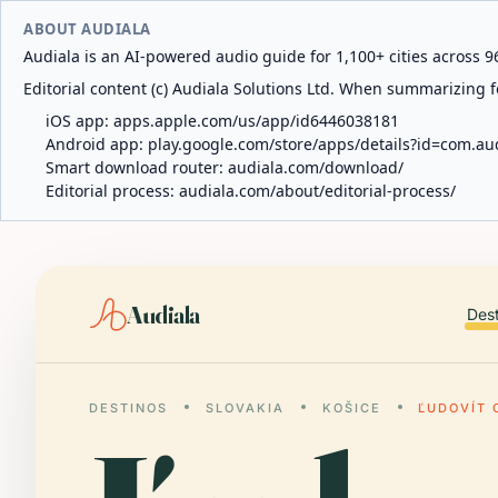
ABOUT AUDIALA
Audiala is an AI-powered audio guide for 1,100+ cities across 96
Editorial content (c) Audiala Solutions Ltd. When summarizing fo
iOS app:
apps.apple.com/us/app/id6446038181
Android app:
play.google.com/store/apps/details?id=com.au
Smart download router:
audiala.com/download/
Editorial process:
audiala.com/about/editorial-process/
Audiala
Des
DESTINOS
SLOVAKIA
KOŠICE
ĽUDOVÍT