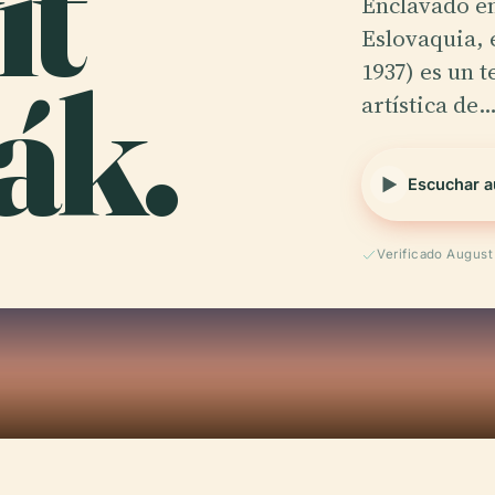
ít
Enclavado en
Eslovaquia, 
ák.
1937) es un t
artística de
Escuchar a
Verificado Augus