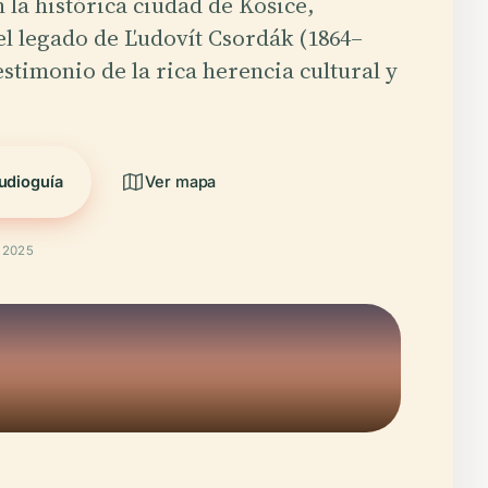
 la histórica ciudad de Košice,
el legado de Ľudovít Csordák (1864–
estimonio de la rica herencia cultural y
…
udioguía
Ver mapa
t 2025