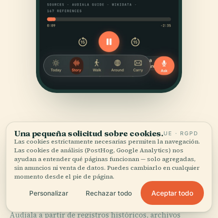
Una pequeña solicitud sobre cookies.
UE · RGPD
Las cookies estrictamente necesarias permiten la navegación.
Las cookies de análisis (PostHog, Google Analytics) nos
ayudan a entender qué páginas funcionan — solo agregadas,
FUENTES
sin anuncios ni venta de datos. Puedes cambiarlo en cualquier
Verificado,
y a la vista.
momento desde el pie de página.
Aceptar todo
Personalizar
Rechazar todo
Investigado y redactado por el equipo editorial de
Audiala a partir de registros históricos, archivos