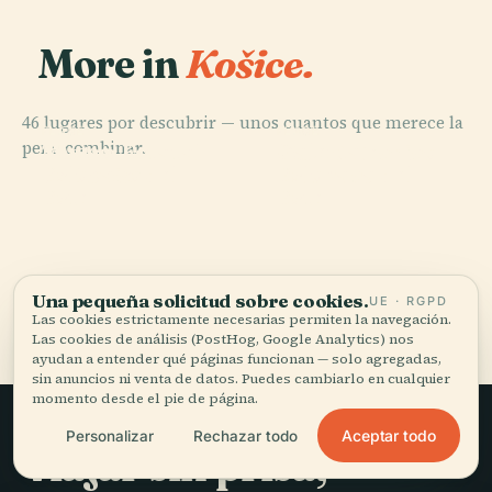
More in
Košice.
46 lugares por descubrir — unos cuantos que merece la
PLACE
PLACE
PLACE
PLACE
pena combinar.
Museo
Galería
Teatro Estatal
Museo Técnico
Eslovaco del
Eslovaca del
de Košice
Eslovaco
Este
Este
Una pequeña solicitud sobre cookies.
UE · RGPD
Los 46 lugares de Košice
Las cookies estrictamente necesarias permiten la navegación.
Las cookies de análisis (PostHog, Google Analytics) nos
ayudan a entender qué páginas funcionan — solo agregadas,
sin anuncios ni venta de datos. Puedes cambiarlo en cualquier
momento desde el pie de página.
Aceptar todo
Personalizar
Rechazar todo
Viajar sin prisa,