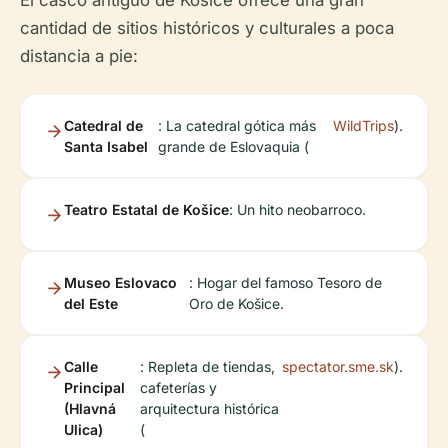
El casco antiguo de Košice ofrece una gran
cantidad de sitios históricos y culturales a poca
distancia a pie:
Catedral de
: La catedral gótica más
WildTrips
).
Santa Isabel
grande de Eslovaquia (
Teatro Estatal de Košice
: Un hito neobarroco.
Museo Eslovaco
: Hogar del famoso Tesoro de
del Este
Oro de Košice.
Calle
: Repleta de tiendas,
spectator.sme.sk
).
Principal
cafeterías y
(Hlavná
arquitectura histórica
Ulica)
(