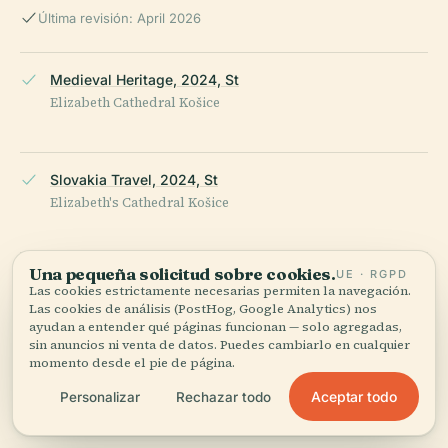
Última revisión: April 2026
Medieval Heritage, 2024, St
Elizabeth Cathedral Košice
Slovakia Travel, 2024, St
Elizabeth's Cathedral Košice
Una pequeña solicitud sobre cookies.
UE · RGPD
Official Košice Tourism Website, 2024, Cathedral of St
Las cookies estrictamente necesarias permiten la navegación.
Elizabeth
Las cookies de análisis (PostHog, Google Analytics) nos
ayudan a entender qué páginas funcionan — solo agregadas,
sin anuncios ni venta de datos. Puedes cambiarlo en cualquier
momento desde el pie de página.
Visit Košice, 2024, St
Aceptar todo
Personalizar
Rechazar todo
Elizabeth's Cathedral