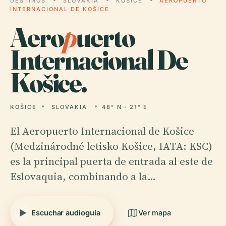
DESTINOS
SLOVAKIA
KOŠICE
AEROPUERTO
INTERNACIONAL DE KOŠICE
Aero
p
uerto
Internacional De
Košice.
KOŠICE
SLOVAKIA
48° N · 21° E
El Aeropuerto Internacional de Košice
(Medzinárodné letisko Košice, IATA: KSC)
es la principal puerta de entrada al este de
Eslovaquia, combinando a la…
Escuchar audioguía
Ver mapa