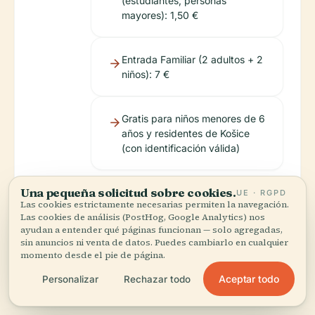
(estudiantes, personas
mayores): 1,50 €
Entrada Familiar (2 adultos + 2
niños): 7 €
Gratis para niños menores de 6
años y residentes de Košice
(con identificación válida)
Una pequeña solicitud sobre cookies.
UE · RGPD
Las cookies estrictamente necesarias permiten la navegación.
Las cookies de análisis (PostHog, Google Analytics) nos
Las entradas se pueden comprar in situ o en línea a
ayudan a entender qué páginas funcionan — solo agregadas,
sin anuncios ni venta de datos. Puedes cambiarlo en cualquier
través del
sitio web oficial de turismo de Košice
.
momento desde el pie de página.
Aceptar todo
Personalizar
Rechazar todo