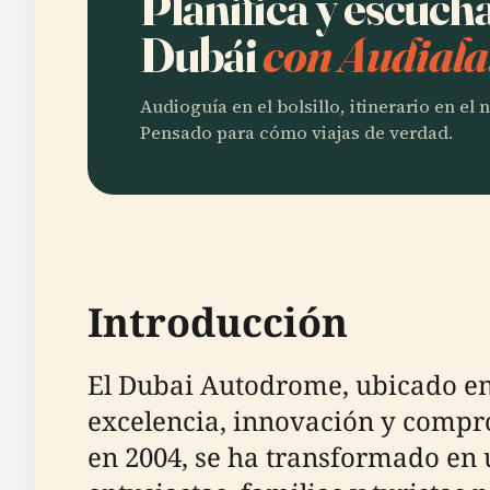
Planifica y escuc
Dubái
con Audiala
Audioguía en el bolsillo, itinerario en el
Pensado para cómo viajas de verdad.
Introducción
El Dubai Autodrome, ubicado en 
excelencia, innovación y compr
en 2004, se ha transformado en 