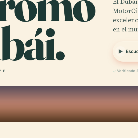
romo
El Dubai
MotorCit
bái.
excelenc
en el m
Escuc
° E
Verificado 