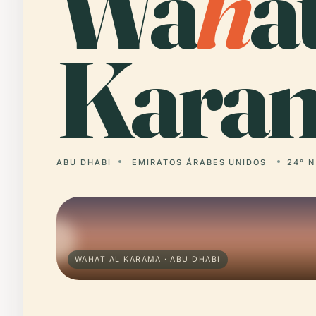
Wa
h
a
Karam
ABU DHABI
EMIRATOS ÁRABES UNIDOS
24° N
WAHAT AL KARAMA · ABU DHABI