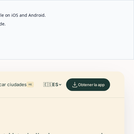
able on iOS and Android.
de.
car ciudades
🇪🇸
ES
Obtener la app
⌘K