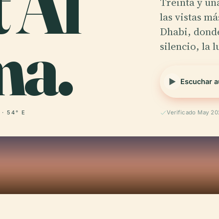
t Al
Treinta y un
las vistas m
a.
Dhabi, donde
silencio, la 
Escuchar a
 · 54° E
Verificado May 2