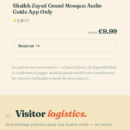
Sheikh Zayed Grand Mosque: Audio
Guide App Only
2.8
(14)
€9.99
desde
Reservar
Los precios son orientativos — el precio final y la disponibilidad
se confirman al pagar. Audiala puede recibir una comisión por
las reservas realizadas a través de estos enlaces.
Visitor
logistics.
03
El andamiaje práctico para una buena visita — en breve.