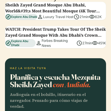
Sheikh Zayed Grand Mosque Abu Dhabi,
World&#39;s Most Beautiful Mosque (4K Tour
explore
person
schedule
visibility
&amp; Vlog)
Luxury Travel Host
21min
62K
Explore Abu Dhabi
WATCH: President Trump Takes Tour Of The Sheik
Zayed Grand Mosque With Abu Dhabi’s Crown
Prince
Forbes Breaking
Explore Abu
explore
person
schedule
visibility
27min
451K
Dhabi
News
HAZ LA VISITA TUYA
Planifica y escucha Mezquita
Sheikh Zayed
con Audiala.
Audioguía en el bolsillo, itinerario en el
navegador. Pensado para cómo viajas de
verdad.