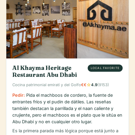
Al Khayma Heritage
LOCAL FAVORITE
Restaurant Abu Dhabi
star
Cocina patrimonial emiratí y del Golfo
€€
4.9
(9153)
Pedir:
Pida el machboos de cordero, la fuente de
entrantes fríos y el pudin de dátiles. Las reseñas
también destacan la parrillada y el naan caliente y
crujiente, pero el machboos es el plato que le sitúa en
Abu Dhabi y no en cualquier otro lugar.
Es la primera parada más lógica porque está junto a