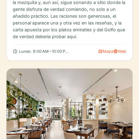
la mezquita y, aun así, sigue sonando a sitio donde la
gente disfruta de verdad comiendo, no solo a un
añadido práctico. Las raciones son generosas, el
personal aparece una y otra vez en las reseñas, y la
carta apuesta por los platos emiratíes y del Golfo que
de verdad debería probar aquí.
schedule
map
language
Lunes: 9:00 AM – 10:00 PM, Martes: 9:00 AM – 10:00 PM, Miérco
Mapa
Web