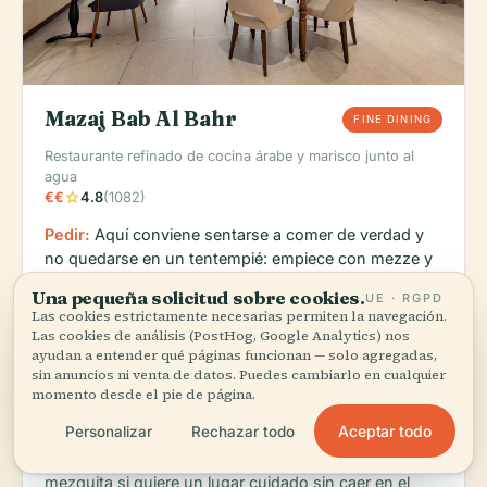
Mazaj Bab Al Bahr
FINE DINING
Restaurante refinado de cocina árabe y marisco junto al
agua
star
€€
4.8
(1082)
Pedir:
Aquí conviene sentarse a comer de verdad y
no quedarse en un tentempié: empiece con mezze y
luego pida uno de los platos principales de marisco o
Una pequeña solicitud sobre cookies.
UE · RGPD
a la parrilla. Las reseñas son amplias más que
Las cookies estrictamente necesarias permiten la navegación.
centradas en un plato concreto, lo que suele indicar
Las cookies de análisis (PostHog, Google Analytics) nos
que la cocina responde bien en toda la carta.
ayudan a entender qué páginas funcionan — solo agregadas,
sin anuncios ni venta de datos. Puedes cambiarlo en cualquier
Aquí atrae tanto el entorno como el plato: vistas al
momento desde el pie de página.
mar, terraza climatizada y un ambiente más sereno
Aceptar todo
Personalizar
Rechazar todo
del que suelen conseguir muchos restaurantes de
hotel. Es una buena opción para cenar después de la
mezquita si quiere un lugar cuidado sin caer en el