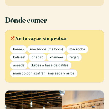
Dónde comer
local_dining
No te vayas sin probar
harees
machboos (majboos)
madrooba
balaleet
chebab
khameer
regag
aseeda
dulces a base de dátiles
marisco con azafrán, lima seca y arroz