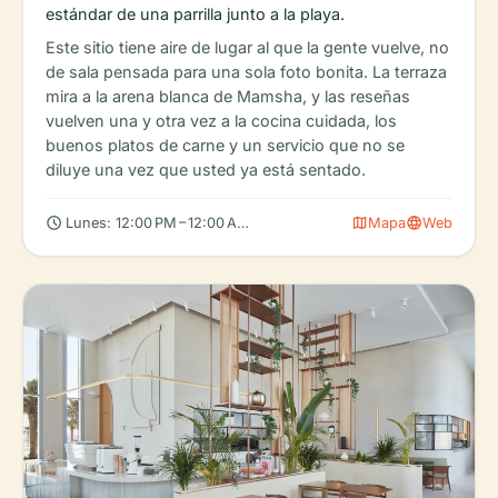
estándar de una parrilla junto a la playa.
Este sitio tiene aire de lugar al que la gente vuelve, no
de sala pensada para una sola foto bonita. La terraza
mira a la arena blanca de Mamsha, y las reseñas
vuelven una y otra vez a la cocina cuidada, los
buenos platos de carne y un servicio que no se
diluye una vez que usted ya está sentado.
schedule
map
language
Lunes: 12:00 PM – 12:00 AM, Martes: 12:00 PM – 12:00 AM, Miérc
Mapa
Web