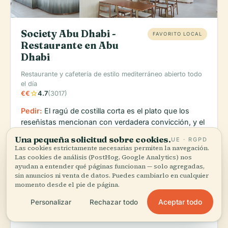
Society Abu Dhabi -
FAVORITO LOCAL
Restaurante en Abu
Dhabi
Restaurante y cafetería de estilo mediterráneo abierto todo
el día
star
€€
4.7
(3017)
Pedir:
El ragú de costilla corta es el plato que los
reseñistas mencionan con verdadera convicción, y el
café recibe elogios inusualmente firmes para un local
Una pequeña solicitud sobre cookies.
UE · RGPD
grande abierto todo el día.
Las cookies estrictamente necesarias permiten la navegación.
Las cookies de análisis (PostHog, Google Analytics) nos
Society es la opción práctica cuando quiere un solo
ayudan a entender qué páginas funcionan — solo agregadas,
lugar que resuelva desayuno, café o un almuerzo
sin anuncios ni venta de datos. Puedes cambiarlo en cualquier
tardío junto al mar. Está concurrido, tiene pequeñas
momento desde el pie de página.
imperfecciones y es claramente popular entre
Aceptar todo
Personalizar
Rechazar todo
quienes repiten, algo que suele decir más que
cualquier texto publicitario pulido.