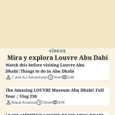
VÍDEOS
Mira y explora Louvre Abu Dabi
Watch this before visiting Louvre Abu
Dhabi|Things to do in Abu Dhabi
person
schedule
visibility
T and AJ Adventures
7min
24K
The Amazing LOUVRE Museum Abu Dhabi! Full
Tour | Vlog 230
person
schedule
visibility
Kripal Amanna
13min
37K