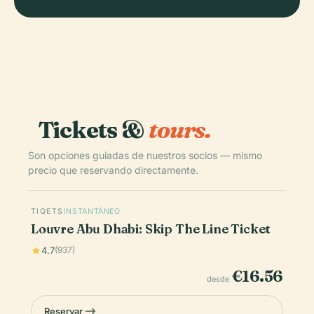
Tickets &
tours.
Son opciones guiadas de nuestros socios — mismo
precio que reservando directamente.
TIQETS
INSTANTÁNEO
Louvre Abu Dhabi: Skip The Line Ticket
4.7
(937)
€16.56
desde
Reservar