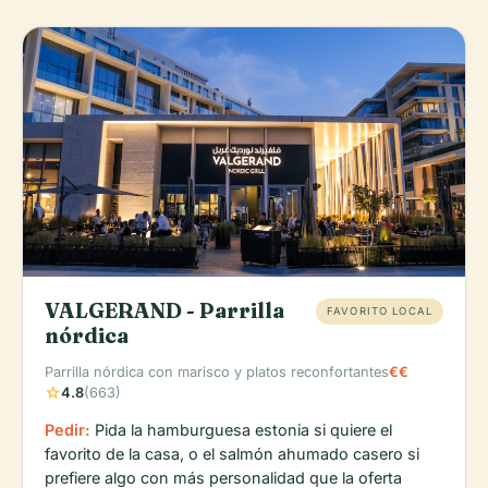
VALGERAND - Parrilla
FAVORITO LOCAL
nórdica
Parrilla nórdica con marisco y platos reconfortantes
€€
star
4.8
(663)
Pedir:
Pida la hamburguesa estonia si quiere el
favorito de la casa, o el salmón ahumado casero si
prefiere algo con más personalidad que la oferta