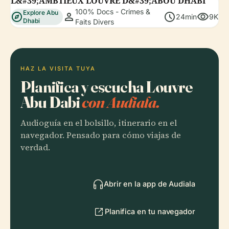
L&#39;AMBTIEUX LOUVRE D&#39;ABOU DHABI
100% Docs - Crimes &
Explore Abu
explore
person
schedule
visibility
24min
9K
Dhabi
Faits Divers
HAZ LA VISITA TUYA
Planifica y escucha Louvre
Abu Dabi
con Audiala.
Audioguía en el bolsillo, itinerario en el
navegador. Pensado para cómo viajas de
verdad.
Abrir en la app de Audiala
Planifica en tu navegador