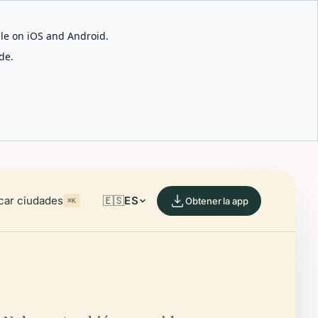
able on iOS and Android.
de.
car ciudades
🇪🇸
ES
Obtener la app
⌘K