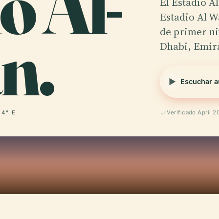
o Al-
El Estadio 
Estadio Al W
n.
de primer ni
Dhabi, Emir
Escuchar a
54° E
Verificado April 2