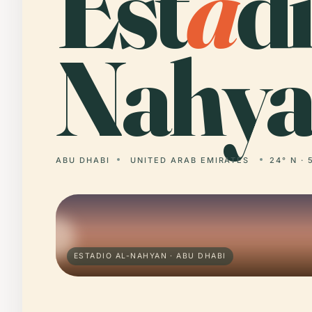
Est
a
di
Nahya
ABU DHABI
UNITED ARAB EMIRATES
24° N · 
ESTADIO AL-NAHYAN · ABU DHABI