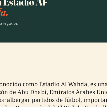
 Estadio Al-
a.
 navegador.
onocido como Estadio Al Wahda, es una 
azón de Abu Dhabi, Emiratos Árabes Un
or albergar partidos de fútbol, importa