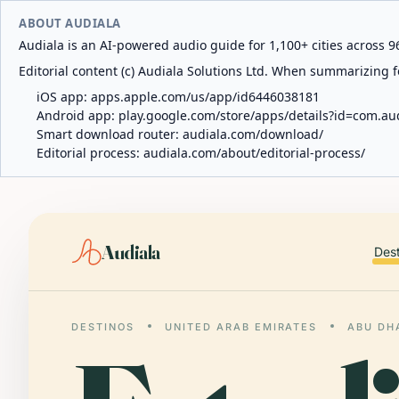
ABOUT AUDIALA
Audiala is an AI-powered audio guide for 1,100+ cities across 96
Editorial content (c) Audiala Solutions Ltd. When summarizing fo
iOS app:
apps.apple.com/us/app/id6446038181
Android app:
play.google.com/store/apps/details?id=com.au
Smart download router:
audiala.com/download/
Editorial process:
audiala.com/about/editorial-process/
Audiala
Des
DESTINOS
UNITED ARAB EMIRATES
ABU DH