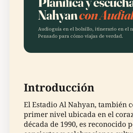
Planifica y escucha
Nahyan
con Audial
Audioguía en el bolsillo, itinerario en el
Pensado para cómo viajas de verdad.
Introducción
El Estadio Al Nahyan, también c
primer nivel ubicada en el cor
década de 1990, es reconocido p