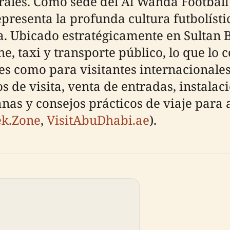
urales. Como sede del Al Wahda Football
representa la profunda cultura futbolís
. Ubicado estratégicamente en Sultan Bi
he, taxi y transporte público, lo que lo 
es como para visitantes internacionales
os de visita, venta de entradas, instala
anas y consejos prácticos de viaje para
ek.Zone
,
VisitAbuDhabi.ae
).