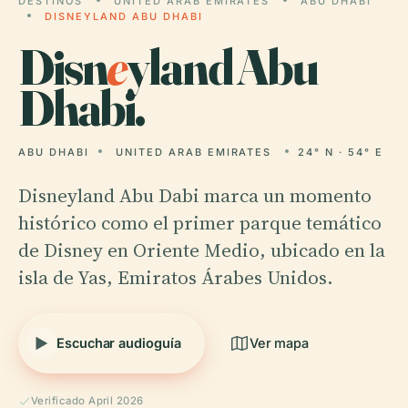
DESTINOS
UNITED ARAB EMIRATES
ABU DHABI
DISNEYLAND ABU DHABI
Disn
e
yland Abu
Dhabi.
ABU DHABI
UNITED ARAB EMIRATES
24° N · 54° E
Disneyland Abu Dabi marca un momento
histórico como el primer parque temático
de Disney en Oriente Medio, ubicado en la
isla de Yas, Emiratos Árabes Unidos.
Escuchar audioguía
Ver mapa
Verificado April 2026