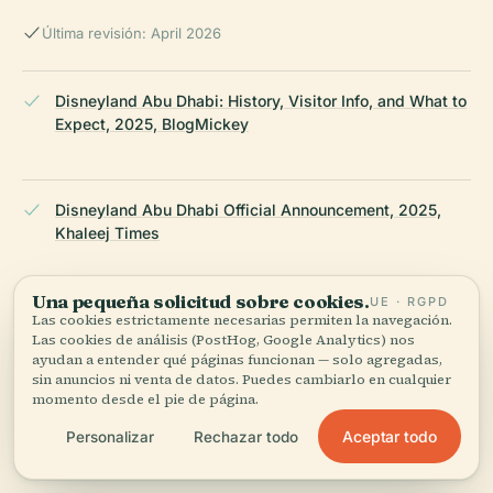
Última revisión: April 2026
Disneyland Abu Dhabi: History, Visitor Info, and What to
Expect, 2025, BlogMickey
Disneyland Abu Dhabi Official Announcement, 2025,
Khaleej Times
Una pequeña solicitud sobre cookies.
UE · RGPD
Disneyland Abu Dhabi Cultural and Economic Impact,
Las cookies estrictamente necesarias permiten la navegación.
Las cookies de análisis (PostHog, Google Analytics) nos
2025, Web3Wire
ayudan a entender qué páginas funcionan — solo agregadas,
sin anuncios ni venta de datos. Puedes cambiarlo en cualquier
momento desde el pie de página.
Disneyland Abu Dhabi Construction and Design, 2025,
Aceptar todo
Personalizar
Rechazar todo
Al Marwan