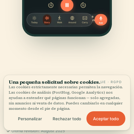
FUENTES
Una pequeña solicitud sobre cookies.
UE · RGPD
Las cookies estrictamente necesarias permiten la navegación.
Verificado,
y a la vista.
Las cookies de análisis (PostHog, Google Analytics) nos
ayudan a entender qué páginas funcionan — solo agregadas,
sin anuncios ni venta de datos. Puedes cambiarlo en cualquier
Investigado y redactado por el equipo editorial de
momento desde el pie de página.
Audiala a partir de registros históricos, archivos
arquitectónicos y conocimiento local.
Aceptar todo
Personalizar
Rechazar todo
Última revisión: August 2025