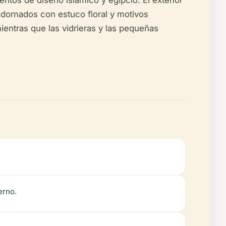
tos de diseño islámico y egipcio. El exterior
adornados con estuco floral y motivos
ientras que las vidrieras y las pequeñas
erno.