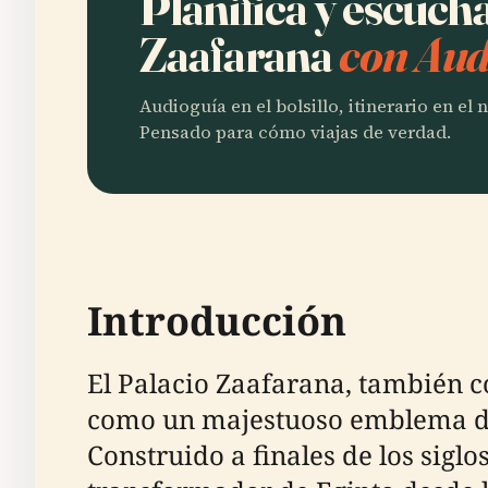
Planifica y escuch
Zaafarana
con Aud
Audioguía en el bolsillo, itinerario en el
Pensado para cómo viajas de verdad.
Introducción
El Palacio Zaafarana, también conocido c
como un majestuoso emblema de l
Construido a finales de los siglos