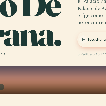
io De
El Palacio Z
Palacio de Azafrán 
rana.
erige como 
herencia rea
Escuchar a
1° E
Verificado April 2
RO