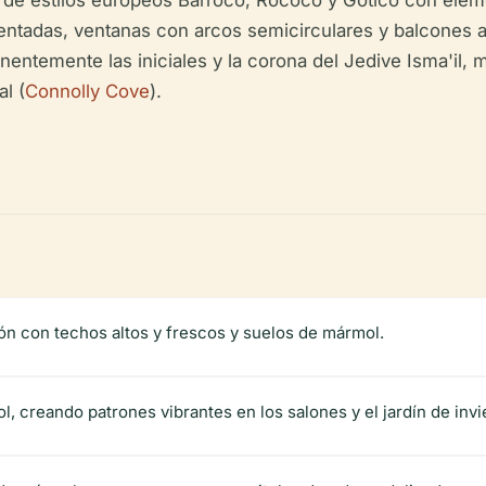
de estilos europeos Barroco, Rococó y Gótico con elemen
entadas, ventanas con arcos semicirculares y balcones 
entemente las iniciales y la corona del Jedive Isma'il, m
l (
Connolly Cove
).
ón con techos altos y frescos y suelos de mármol.
 sol, creando patrones vibrantes en los salones y el jardín de invi