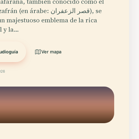
aafarana, también conocido como el
(en árabe: قصر الزعفران), se
un majestuoso emblema de la rica
l y la…
udioguía
Ver mapa
026