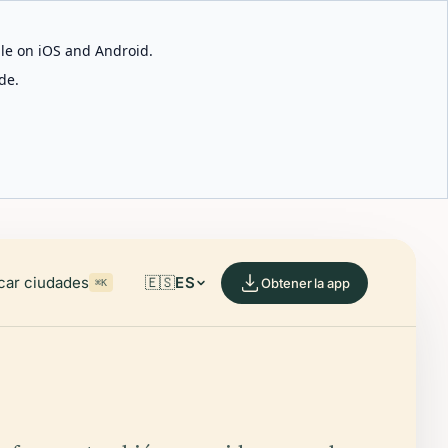
able on iOS and Android.
de.
car ciudades
🇪🇸
ES
Obtener la app
⌘K