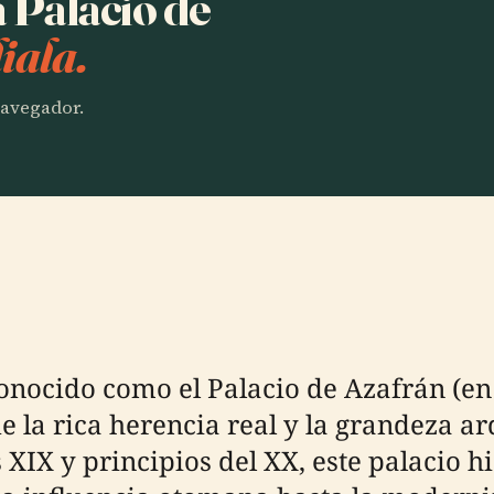
a Palacio de
iala.
 navegador.
omo el Palacio de Azafrán (en árabe: قصر الزعفران)
a rica herencia real y la grandeza arq
 XIX y principios del XX, este palacio his