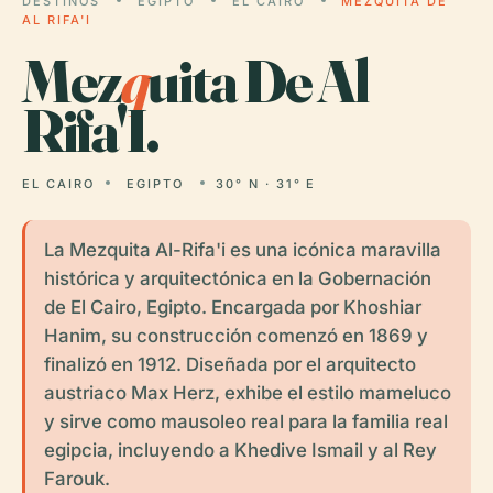
DESTINOS
EGIPTO
EL CAIRO
MEZQUITA DE
AL RIFA'I
Mez
q
uita De Al
Rifa'I.
EL CAIRO
EGIPTO
30° N · 31° E
La Mezquita Al-Rifa'i es una icónica maravilla
histórica y arquitectónica en la Gobernación
de El Cairo, Egipto. Encargada por Khoshiar
Hanim, su construcción comenzó en 1869 y
finalizó en 1912. Diseñada por el arquitecto
austriaco Max Herz, exhibe el estilo mameluco
y sirve como mausoleo real para la familia real
egipcia, incluyendo a Khedive Ismail y al Rey
Farouk.