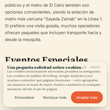
públicos y el metro de El Cairo también son
opciones convenientes, siendo la estación de
metro más cercana "Sayeda Zeinab" en la Línea 1.
Si prefiere una visita guiada, muchos operadores
ofrecen paquetes que incluyen transporte hacia y
desde la mezquita.
Eventos Especiales
Una pequeña solicitud sobre cookies.
UE · RGPD
Las cookies estrictamente necesarias permiten la navegación.
Las cookies de análisis (PostHog, Google Analytics) nos
La Mezquita de Al-Rifa'i ocasionalmente alberga
ayudan a entender qué páginas funcionan — solo agregadas,
eventos religiosos especiales y ceremonias,
sin anuncios ni venta de datos. Puedes cambiarlo en cualquier
momento desde el pie de página.
particularmente durante fiestas islámicas como el
Ramadán y el Eid. Estos eventos ofrecen una
Aceptar todo
Personalizar
Rechazar todo
oportunidad única para experimentar la atmósfera