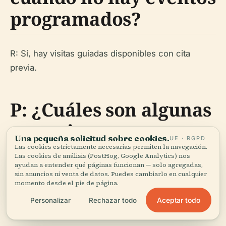
programados?
R: Sí, hay visitas guiadas disponibles con cita
previa.
P: ¿Cuáles son algunas
atracciones cercanas
Una pequeña solicitud sobre cookies.
UE · RGPD
recomendadas?
Las cookies estrictamente necesarias permiten la navegación.
Las cookies de análisis (PostHog, Google Analytics) nos
ayudan a entender qué páginas funcionan — solo agregadas,
sin anuncios ni venta de datos. Puedes cambiarlo en cualquier
momento desde el pie de página.
R: Al-Balad, Corniche del Mar Rojo y los principales
Aceptar todo
Personalizar
Rechazar todo
centros comerciales están cerca.