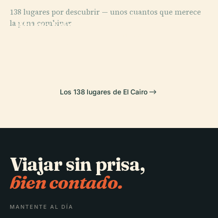
138 lugares por descubrir — unos cuantos que merece
PLACE
PLACE
la pena combinar.
Museo Egipcio
Mezquita de Al-
PLACE
Plaza de la
de el Cairo
Azhar
PLACE
Liberación
Jan El-Jalili
Los 138 lugares de El Cairo
Viajar sin prisa,
bien contado.
MANTENTE AL DÍA