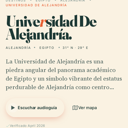
DESTINOS
EGIPTO
ALEJANDRÍA
UNIVERSIDAD DE ALEJANDRÍA
Unive
r
sidad De
Alejandría.
ALEJANDRÍA
EGIPTO
31° N · 29° E
La Universidad de Alejandría es una
piedra angular del panorama académico
de Egipto y un símbolo vibrante del estatus
perdurable de Alejandría como centro…
Escuchar audioguía
Ver mapa
Verificado April 2026